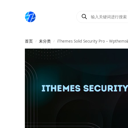
首页
未分类
iThemes Solid Security Pro – W
/
/