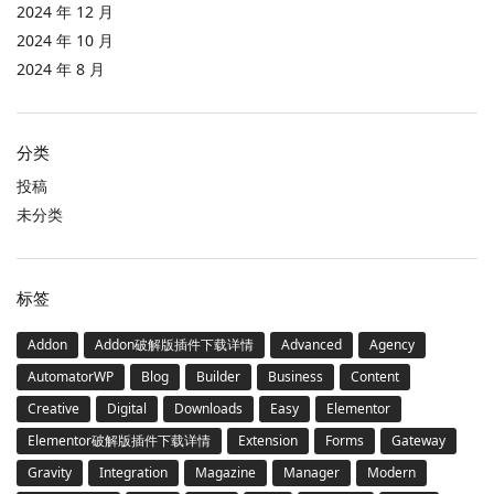
2024 年 12 月
2024 年 10 月
2024 年 8 月
分类
投稿
未分类
标签
Addon
Addon破解版插件下载详情
Advanced
Agency
AutomatorWP
Blog
Builder
Business
Content
Creative
Digital
Downloads
Easy
Elementor
Elementor破解版插件下载详情
Extension
Forms
Gateway
Gravity
Integration
Magazine
Manager
Modern