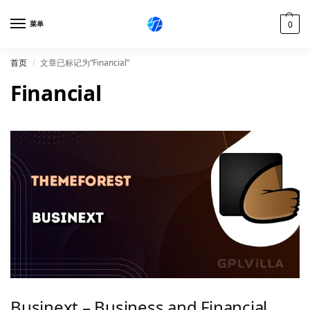
0
菜单
首页
文章已标记为“Financial”
/
Financial
Businext – Business and Financial